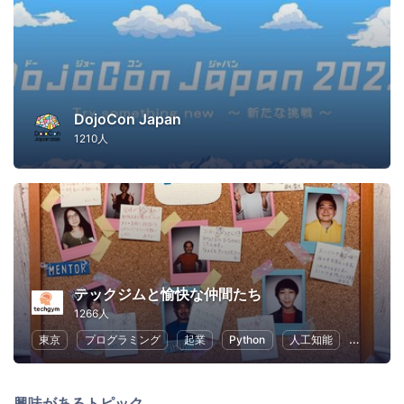
DojoCon Japan
1210人
テックジムと愉快な仲間たち
1266人
東京
プログラミング
起業
Python
人工知能
ChatGPT
興味があるトピック