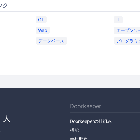
ック
Git
IT
Web
オープンソ
データベース
プログラミ
Doorkeeper
、人
Doorkeeperの仕組み
ん
機能
会社概要