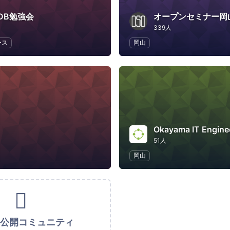
DB勉強会
オープンセミナー岡
339人
ース
岡山
Okayama IT Engin
51人
岡山
未公開コミュニティ