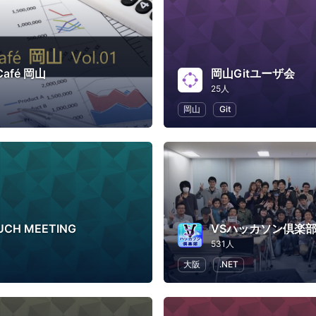
 Café 岡山
岡山Gitユーザ会
25人
岡山
Git
UCH MEETING
VSハッカソン倶楽
531人
大阪
.NET