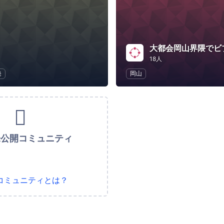
18人
発
岡山
未公開コミュニティ
コミュニティとは？