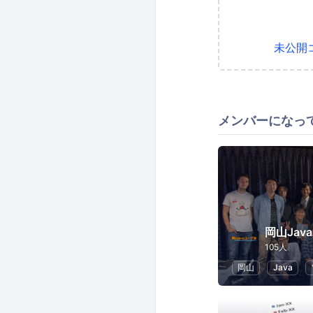
未公開
メンバーになっ
岡山Jav
105人
岡山
Java