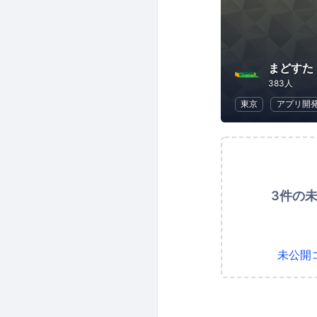
まどすた
383人
東京
アプリ開
3件の
未公開