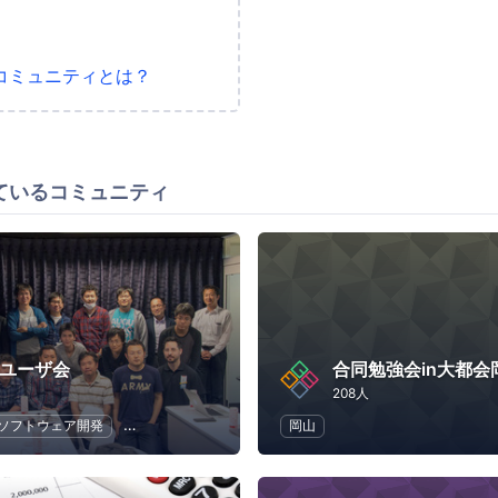
コミュニティとは？
ているコミュニティ
aユーザ会
合同勉強会in大都会
208人
ソフトウェア開発
オープンソース
IT
岡山
プログラミング