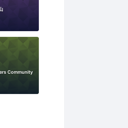
山
eers Community