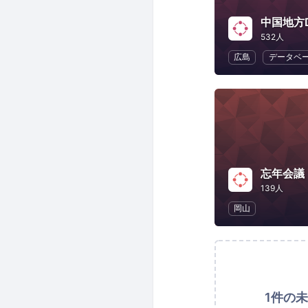
中国地方
532人
広島
データベ
忘年会議
139人
岡山
1件の