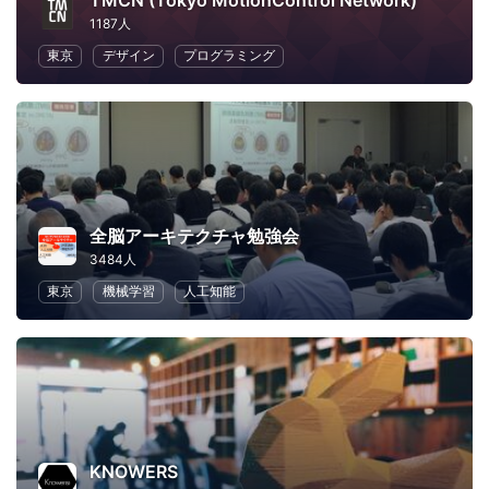
TMCN (Tokyo MotionControl Network)
1187人
東京
デザイン
プログラミング
全脳アーキテクチャ勉強会
3484人
東京
機械学習
人工知能
KNOWERS