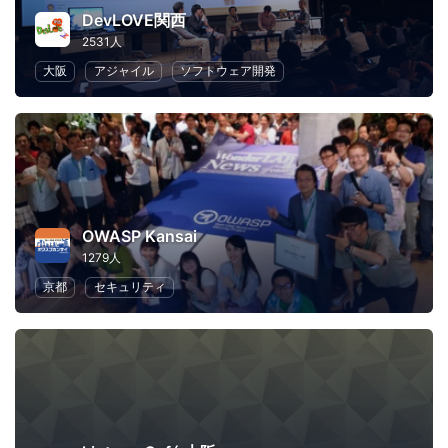
DevLOVE関西
2531人
大阪
アジャイル
ソフトウェア開発
OWASP Kansai
1279人
京都
セキュリティ