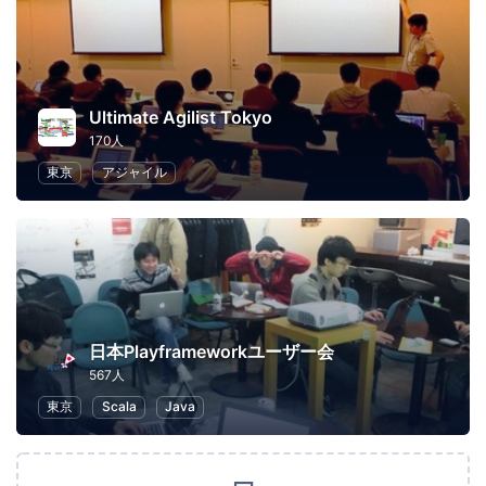
Ultimate Agilist Tokyo
170人
東京
アジャイル
日本Playframeworkユーザー会
567人
東京
Scala
Java