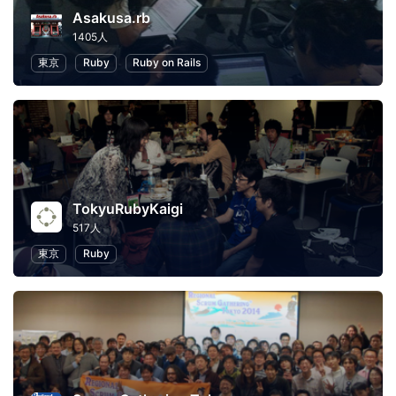
Asakusa.rb
1405人
東京
Ruby
Ruby on Rails
TokyuRubyKaigi
517人
東京
Ruby