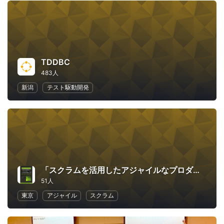
TDDBC
483人
新潟
テスト駆動開発
「スクラムを活用したアジャイルなプロダクト管理」読書会 〜Agile Product Management with Scrum〜
51人
東京
アジャイル
スクラム