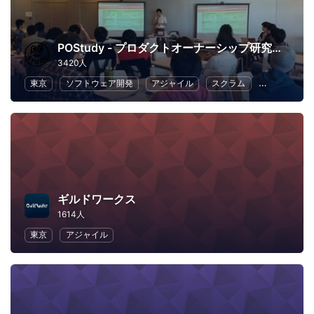
POStudy - プロダクトオーナーシップ研究会 -
3420人
東京
ソフトウェア開発
アジャイル
スクラム
ビジネス
ギルドワークス
1614人
東京
アジャイル