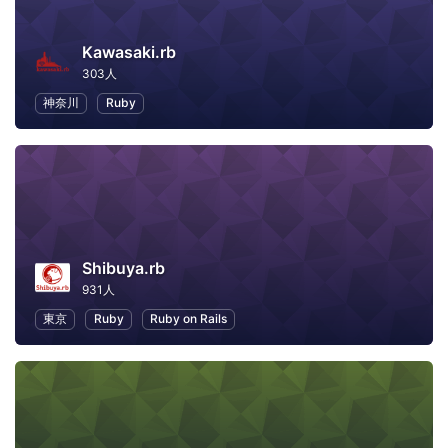
Kawasaki.rb
303人
神奈川
Ruby
Shibuya.rb
931人
東京
Ruby
Ruby on Rails