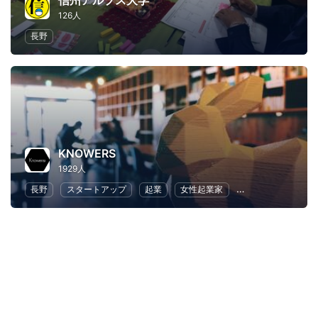
信州アルプス大学
126人
長野
KNOWERS
1929人
長野
スタートアップ
起業
女性起業家
地域経済と地域社