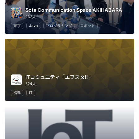
Sota Communication Space AKIHABARA
232人
東京
Java
プログラミング
ロボット
ITコミュニティ「エフスタ!!」
524人
福島
IT