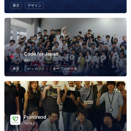
東京
デザイン
Code for Japan
889人
東京
ハッカソン
オープンデータ
Frontrend
1474人