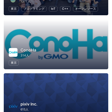
1377人
東京
プログラミング
IoT
C++
オープンソース
ConoHa
314人
東京
pixiv Inc.
615人