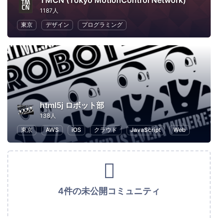
TMCN (Tokyo MotionControl Network)
1187人
東京
デザイン
プログラミング
html5j ロボット部
138人
東京
AWS
iOS
クラウド
JavaScript
Web
4件の未公開コミュニティ