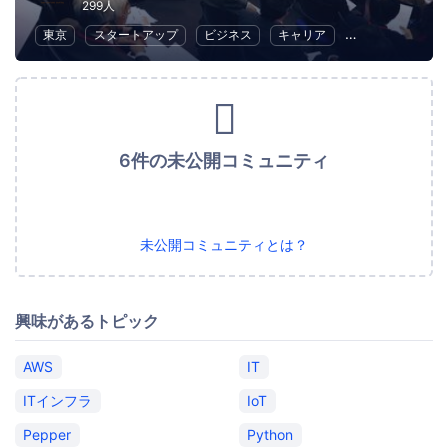
299人
東京
スタートアップ
ビジネス
キャリア
クラウド
Fin
6件の未公開コミュニティ
未公開コミュニティとは？
興味があるトピック
AWS
IT
ITインフラ
IoT
Pepper
Python