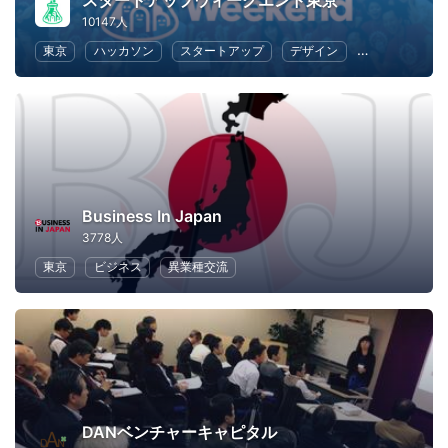
スタートアップウィークエンド東京
10147人
東京
ハッカソン
スタートアップ
デザイン
マーケティン
Business In Japan
3778人
東京
ビジネス
異業種交流
DANベンチャーキャピタル