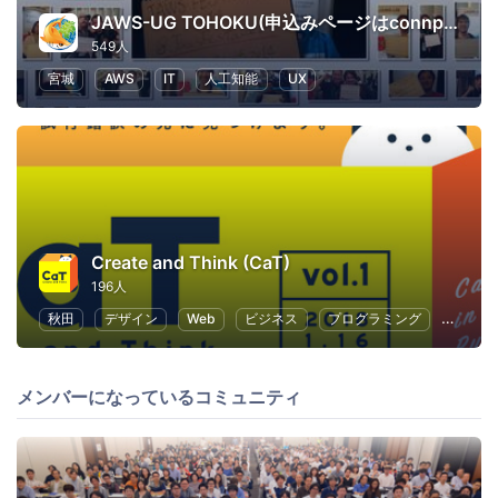
JAWS-UG TOHOKU(申込みページはconnpassに移行しました)
549人
宮城
AWS
IT
人工知能
UX
Create and Think (CaT)
196人
秋田
デザイン
Web
ビジネス
プログラミング
ブラン
メンバーになっているコミュニティ