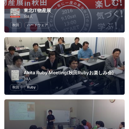
東北IT物産展
168人
秋田
ハードウェア
Akita Ruby Meeting(秋田Rubyお楽しみ会)
39人
秋田
Ruby