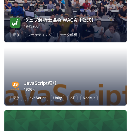
ウェブ解析士協会 WACA【公式】
19439人
東京
マーケティング
データ解析
JavaScript祭り
1936人
東京
JavaScript
Unity
IoT
Node.js