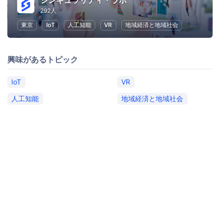
シンギュラリティ・ラボ
292人
東京
IoT
人工知能
VR
地域経済と地域社会
興味があるトピック
IoT
VR
人工知能
地域経済と地域社会