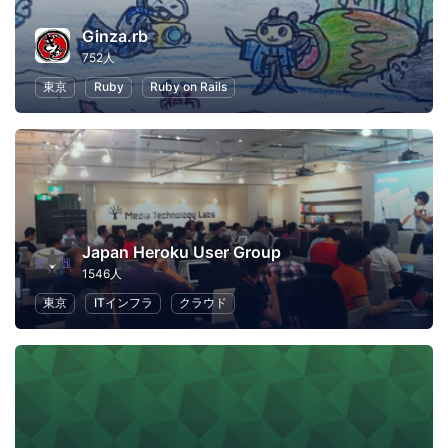
Ginza.rb
752人
東京
Ruby
Ruby on Rails
Japan Heroku User Group
1546人
東京
ITインフラ
クラウド