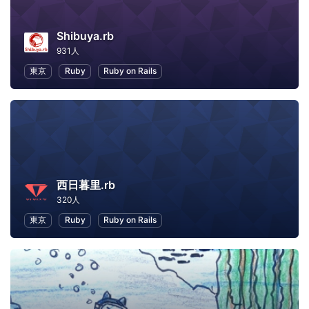
Shibuya.rb
931人
東京
Ruby
Ruby on Rails
西日暮里.rb
320人
東京
Ruby
Ruby on Rails