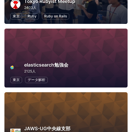
Tokyo Rubyist Meetup
2403人
東京
Ruby
Ruby on Rails
elasticsearch勉強会
2125人
東京
データ解析
JAWS-UG中央線支部