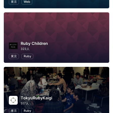
東京
Web
Ruby Children
323人
東京
Ruby
TokyuRubyKaigi
517人
東京
Ruby