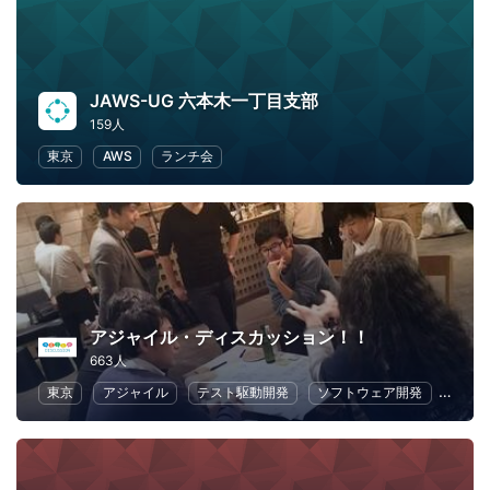
JAWS-UG 六本木一丁目支部
159人
東京
AWS
ランチ会
アジャイル・ディスカッション！！
663人
東京
アジャイル
テスト駆動開発
ソフトウェア開発
アプ