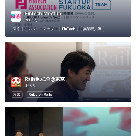
Fintech Meetup
2808人
東京
スタートアップ
FinTech
異業種交流
Rails勉強会@東京
463人
東京
Ruby on Rails