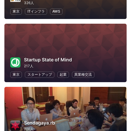
326人
東京
ITインフラ
AWS
Startup State of Mind
217人
東京
スタートアップ
起業
異業種交流
Sendagaya.rb
700人