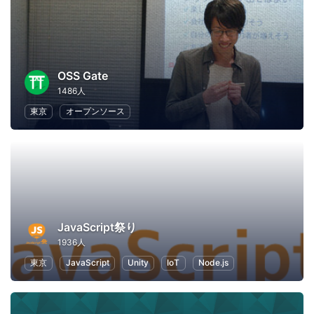
OSS Gate
1486人
東京
オープンソース
JavaScript祭り
1936人
東京
JavaScript
Unity
IoT
Node.js