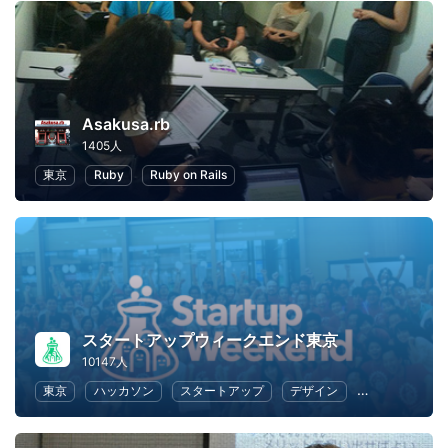
Asakusa.rb
1405人
東京
Ruby
Ruby on Rails
スタートアップウィークエンド東京
10147人
東京
ハッカソン
スタートアップ
デザイン
マーケティン