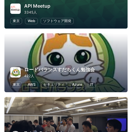
API Meetup
3345人
東京
Web
ソフトウェア開発
ロードバランスすだちくん勉強会
422人
東京
AWS
セキュリティ
Azure
IT