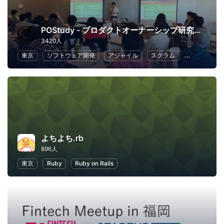
POStudy - プロダクトオーナーシップ研究会 -
3420人
東京
ソフトウェア開発
アジャイル
スクラム
ビジネス
よちよち.rb
896人
東京
Ruby
Ruby on Rails