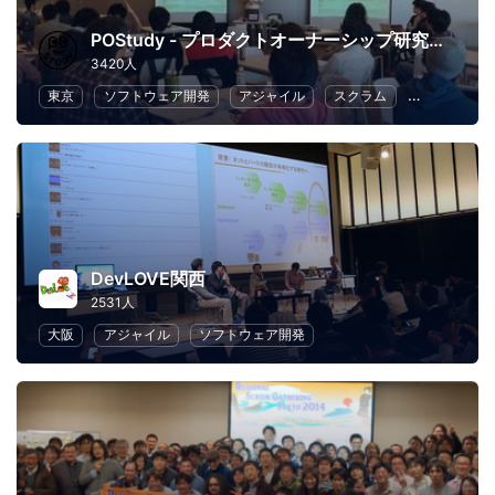
POStudy - プロダクトオーナーシップ研究会 -
3420人
東京
ソフトウェア開発
アジャイル
スクラム
ビジネス
DevLOVE関西
2531人
大阪
アジャイル
ソフトウェア開発