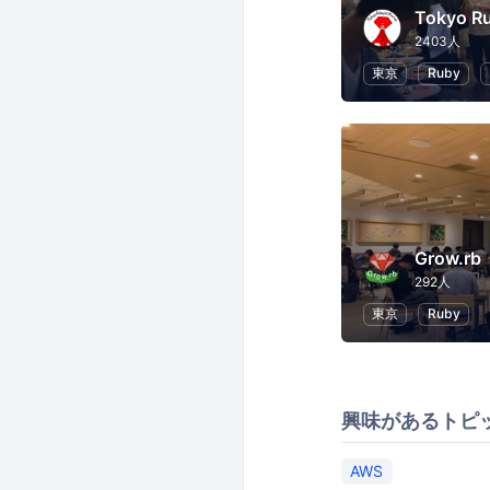
Tokyo R
2403人
東京
Ruby
Grow.rb
292人
東京
Ruby
興味があるトピ
AWS