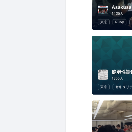
Asakusa
1405人
東京
Ruby
脆弱性診
1855人
東京
セキュリ