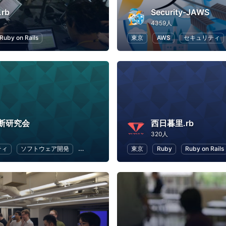
.rb
Security-JAWS
4359人
Ruby on Rails
東京
AWS
セキュリティ
断研究会
西日暮里.rb
320人
ティ
ソフトウェア開発
オープンソース
東京
Web
Ruby
アプリ開発
Ruby on Rails