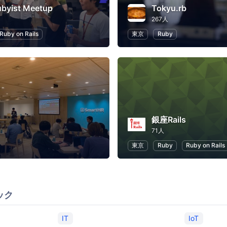
ubyist Meetup
Tokyu.rb
267人
Ruby on Rails
東京
Ruby
銀座Rails
71人
東京
Ruby
Ruby on Rails
ック
IT
IoT