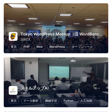
Tokyo WordPress Meetup（旧 WordBench 東京）
2083人
東京
PHP
Web
WordPress
オープンソース
スキルアップAI
1365人
東京
データ解析
機械学習
Python
人工知能