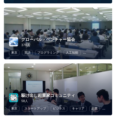
グローバル・ベンチャー協会
370人
東京
英語
プログラミング
人工知能
異業種交流
フリ
駆け出し起業家コミュニティ
58人
東京
スタートアップ
ビジネス
キャリア
起業
女性起