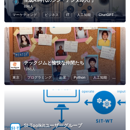
生成AI時代のシン・デジタル入門
896人
マーケティング
ビジネス
IT
人工知能
ChatGPT
テックジムと愉快な仲間たち
1266人
東京
プログラミング
起業
Python
人工知能
ChatGPT
SI-Toolkitユーザーグループ