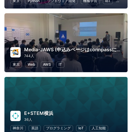
東京
Python
ソフトウェア開発
機械学習
IoT
キャリ
Media-JAWS (申込みページはconnpassに移行しました)
744人
東京
Web
AWS
IT
E+STEM横浜
36人
神奈川
英語
プログラミング
IoT
人工知能