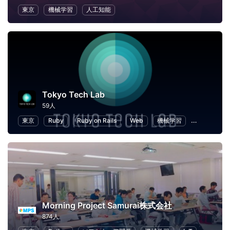
東京
機械学習
人工知能
Tokyo Tech Lab
59人
東京
Ruby
Ruby on Rails
Web
機械学習
ブロックチ
Morning Project Samurai株式会社
874人