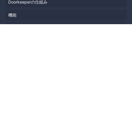
Doorkeeperの仕組み
機能
会社概要
料金プラン
主催者ストーリー
ニュース
ブログ
リソース
ヘルプ
イベント企画