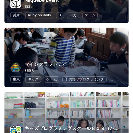
Nilquebe Event
182人
兵庫
Ruby on Rails
IT
ヨガ
ゲーム
手作り・クラフト
マインクラフトデイ
369人
東京
キッズ
ゲーム
子供向けプログラミング
コミュニケ
キッズプログラミングスクール８ｘ９（ハック）体験レッスン