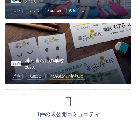
2116人
兵庫
キッズ
Scratch
教育
子供向けプログラミング
神戸暮らしの学校
283人
兵庫
人生設計
地域経済と地域社会
1件の未公開コミュニティ