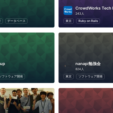
CrowdWorks Tech
243人
析
データベース
東京
Ruby on Rails
tup
nanapi勉強会
824人
ソフトウェア開発
東京
ソフトウェア開発