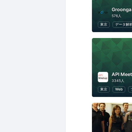
Groonga
576人
東京
データ解
API Mee
3345人
東京
Web