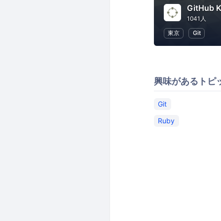
GitHub K
1041人
東京
Git
興味があるトピ
Git
Ruby