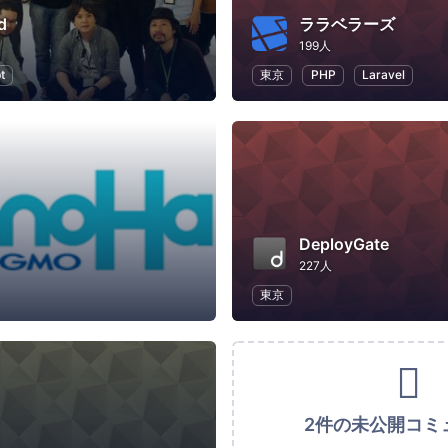
d
ララベラーズ
199人
t
東京
PHP
Laravel
DeployGate
227人
東京
2件の未公開コミ