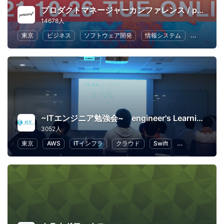
プロダクトマネージャーカンファレンス / pmconf
14678人
東京
ビジネス
ソフトウェア開発
情報システム
UX
~ITエンジニア勉強会~ engineer's Learning･Vesper
3052人
東京
AWS
ITインフラ
クラウド
Swift
プログラミング