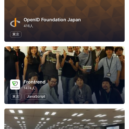
OpenID Foundation Japan
416人
東京
Frontrend
1474人
東京
JavaScript