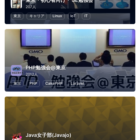
東京・初心者向け・ SE勉強会
207人
東京
キャリア
Linux
IoT
IT
PHP勉強会@東京
2012人
東京
PHP
CakePHP
Laravel
Java女子部(Javajo)