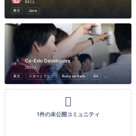
842人
東京
Java
Co-Edo Developers
2930人
東京
スタートアップ
Ruby on Rails
Git
プログラミング
1件の未公開コミュニティ