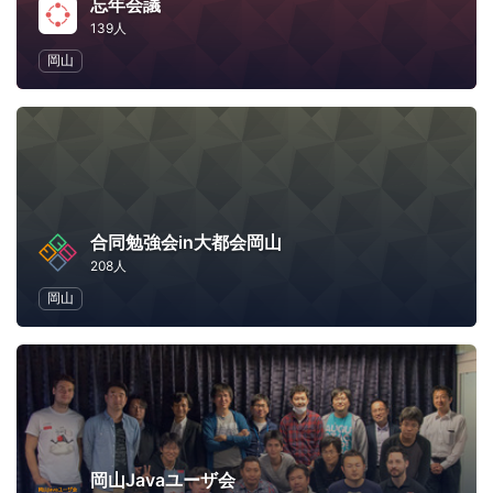
忘年会議
139人
岡山
合同勉強会in大都会岡山
208人
岡山
岡山Javaユーザ会