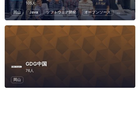
105人
岡山
Java
ソフトウェア開発
オープンソース
IT
プロ
GDG中国
76人
岡山