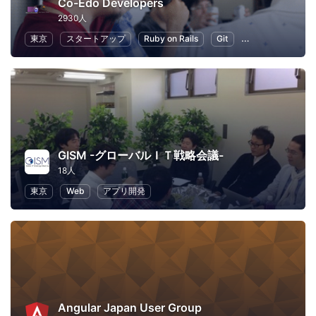
Co-Edo Developers
2930人
東京
スタートアップ
Ruby on Rails
Git
プログラミング
GISM -グローバルＩＴ戦略会議-
18人
東京
Web
アプリ開発
Angular Japan User Group