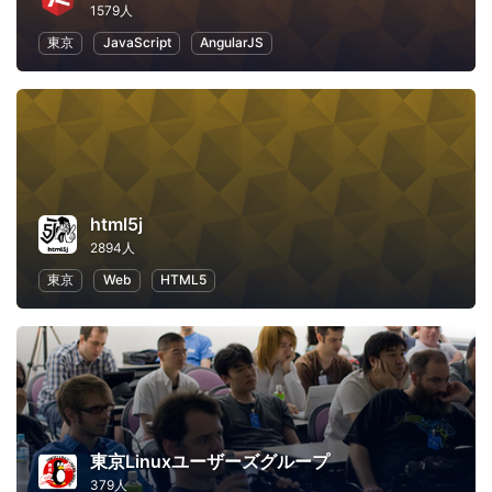
1579人
東京
JavaScript
AngularJS
html5j
2894人
東京
Web
HTML5
東京Linuxユーザーズグループ
379人