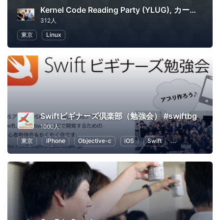
Kernel Code Reading Party (YLUG), カーネル読書会
312人
東京
Linux
Swiftビギナーズ倶楽部（勉強会） #swiftbg
1000人
東京
iPhone
Objective-c
iOS
Swift
プログラミング