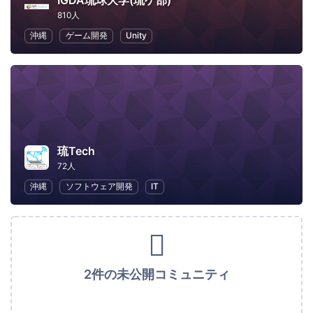
IGDA琉球大学(琉ゲ部)
810人
沖縄
ゲーム開発
Unity
琉Tech
72人
沖縄
ソフトウェア開発
IT
2件の未公開コミュニティ