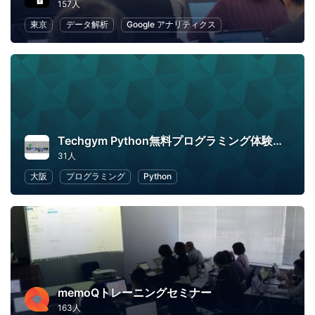
157人
東京
データ解析
Google アナリティクス
Techgym Python無料プログラミング体験講座
31人
大阪
プログラミング
Python
memoQトレーニングセミナー
163人