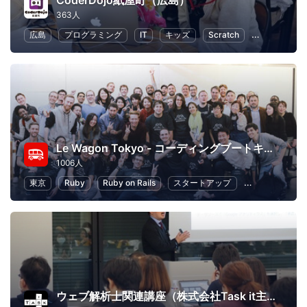
CoderDojo紙屋町（広島）
363人
広島
プログラミング
IT
キッズ
Scratch
子供向けプロ
Le Wagon Tokyo - コーディングブートキャンプ
1006人
東京
Ruby
Ruby on Rails
スタートアップ
起業
初心
ウェブ解析士関連講座（株式会社Task it主催）