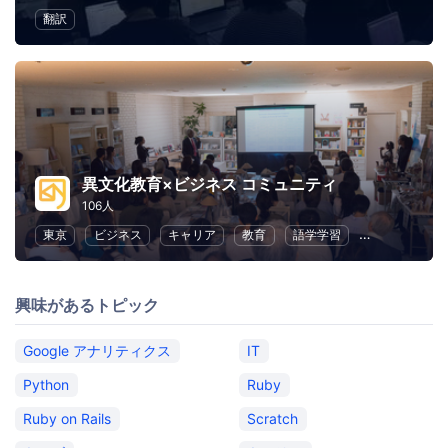
翻訳
異文化教育×ビジネス コミュニティ
106人
東京
ビジネス
キャリア
教育
語学学習
コミュニケー
興味があるトピック
Google アナリティクス
IT
Python
Ruby
Ruby on Rails
Scratch