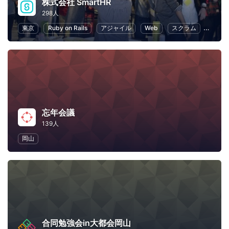
株式会社 SmartHR
298人
東京
Ruby on Rails
アジャイル
Web
スクラム
スター
忘年会議
139人
岡山
合同勉強会in大都会岡山