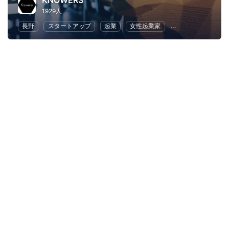
KNOWERS
1929人
長野
スタートアップ
起業
女性起業家
地域経済と地域社