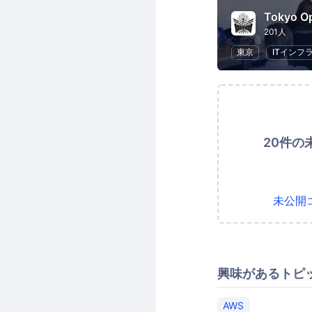
Tokyo Op
201人
東京
ITインフ
20件の
未公開
興味があるトピ
AWS