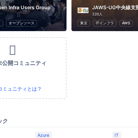
en Infra Users Group
JAWS-UG中央線支
326人
ラ
オープンソース
東京
ITインフラ
AWS
未公開コミュニティ
コミュニティとは？
ック
Azure
IT