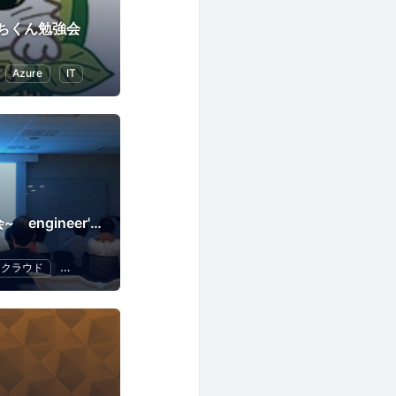
ちくん勉強会
Azure
IT
~ITエンジニア勉強会~ engineer's Learning･Vesper
クラウド
Swift
プログラミング