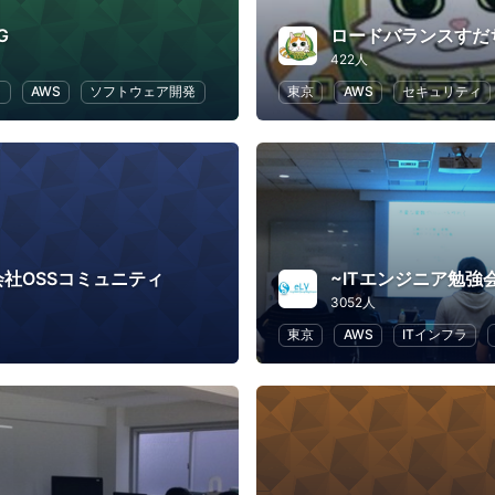
G
ロードバランスすだ
422人
ラ
AWS
ソフトウェア開発
東京
AWS
セキュリティ
会社OSSコミュニティ
3052人
東京
AWS
ITインフラ