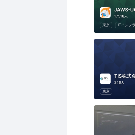
JAWS-U
17518人
東京
ITインフ
TIS株式
246人
東京