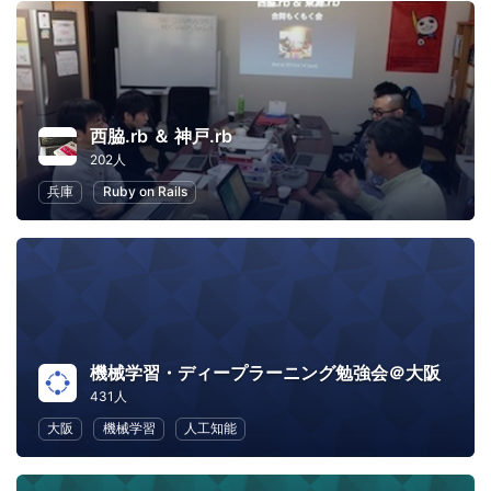
西脇.rb ＆ 神戸.rb
202人
兵庫
Ruby on Rails
機械学習・ディープラーニング勉強会＠大阪
431人
大阪
機械学習
人工知能