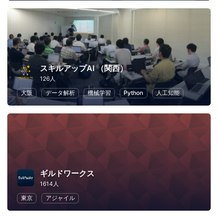
スキルアップAI （関西）
126人
大阪
データ解析
機械学習
Python
人工知能
ギルドワークス
1614人
東京
アジャイル