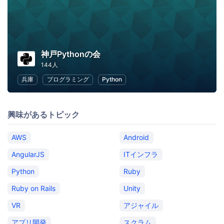
神戸Pythonの会
144人
兵庫
プログラミング
Python
興味があるトピック
AWS
Android
AngularJS
ITインフラ
Python
Ruby
Ruby on Rails
Unity
VR
アジャイル
アプリ開発
スクラム