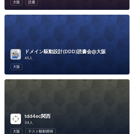
大阪
読書
ドメイン駆動設計(DDD)読書会@大阪
45人
大阪
tdd4ec関西
34人
大阪
テスト駆動開発