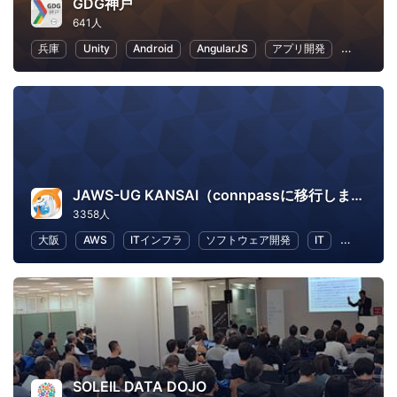
GDG神戸
641人
兵庫
Unity
Android
AngularJS
アプリ開発
VR
JAWS-UG KANSAI（connpassに移行しました）
3358人
大阪
AWS
ITインフラ
ソフトウェア開発
IT
IT ソリ
SOLEIL DATA DOJO