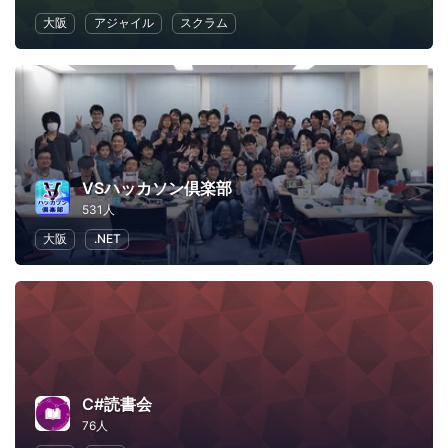
大阪
アジャイル
スクラム
VSハッカソン倶楽部
531人
大阪
.NET
C#読書会
76人