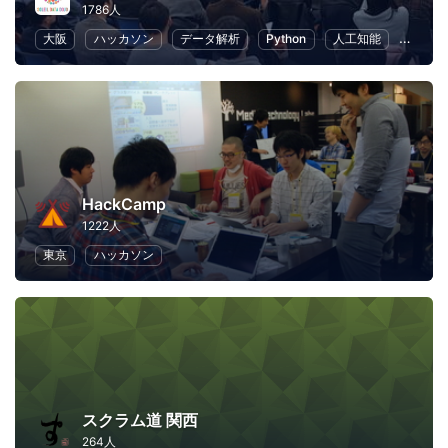
1786人
大阪
ハッカソン
データ解析
Python
人工知能
機械学
HackCamp
1222人
東京
ハッカソン
スクラム道 関西
264人