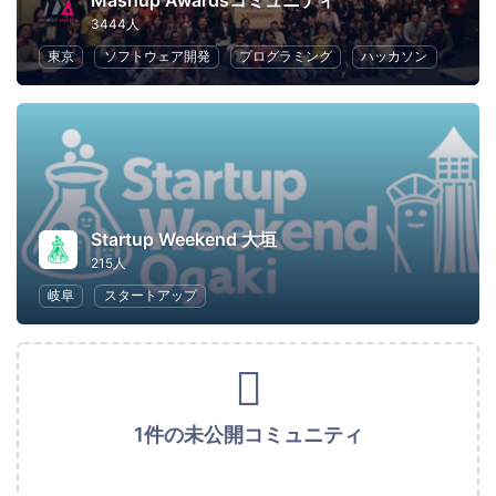
Mashup Awardsコミュニティ
3444人
東京
ソフトウェア開発
プログラミング
ハッカソン
Startup Weekend 大垣
215人
岐阜
スタートアップ
1件の未公開コミュニティ