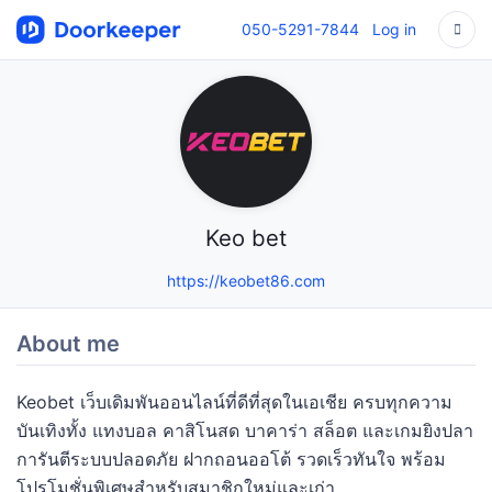
050-5291-7844
Log in
Keo bet
https://keobet86.com
About me
Keobet เว็บเดิมพันออนไลน์ที่ดีที่สุดในเอเชีย ครบทุกความ
บันเทิงทั้ง แทงบอล คาสิโนสด บาคาร่า สล็อต และเกมยิงปลา
การันตีระบบปลอดภัย ฝากถอนออโต้ รวดเร็วทันใจ พร้อม
โปรโมชั่นพิเศษสำหรับสมาชิกใหม่และเก่า