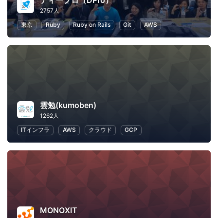
ディープロ（DPro）
2757人
東京
Ruby
Ruby on Rails
Git
AWS
雲勉(kumoben)
1262人
ITインフラ
AWS
クラウド
GCP
MONOXIT