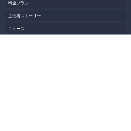
料金プラン
主催者ストーリー
ニュース
ブログ
リソース
ヘルプ
イベント企画
勉強会会場
API
人気のトピック