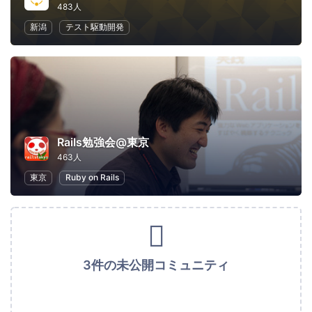
483人
新潟
テスト駆動開発
Rails勉強会@東京
463人
東京
Ruby on Rails
3件の未公開コミュニティ