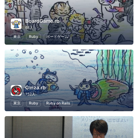
BoardGame.rb
68人
東京
Ruby
ボードゲーム
Ginza.rb
752人
東京
Ruby
Ruby on Rails