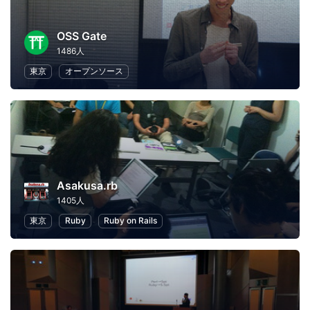
OSS Gate
1486人
東京
オープンソース
Asakusa.rb
1405人
東京
Ruby
Ruby on Rails