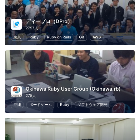
ディープロ（DPro）
2757人
東京
Ruby
Ruby on Rails
Git
AWS
Okinawa Ruby User Group (Okinawa.rb)
275人
沖縄
ボードゲーム
Ruby
ソフトウェア開発
オープンソー