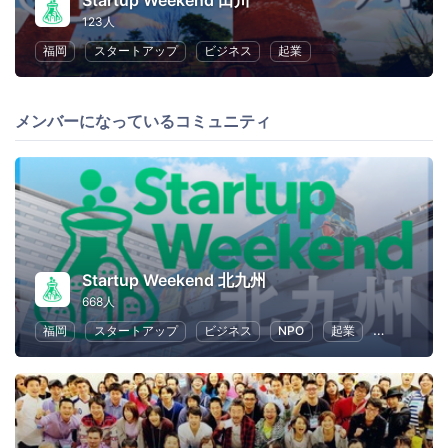
Startup Weekend 田川
123人
福岡
スタートアップ
ビジネス
起業
メンバーになっているコミュニティ
Startup Weekend 北九州
668人
福岡
スタートアップ
ビジネス
NPO
起業
教育