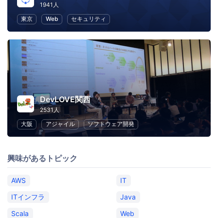
1941人
東京
Web
セキュリティ
DevLOVE関西
2531人
大阪
アジャイル
ソフトウェア開発
興味があるトピック
AWS
IT
ITインフラ
Java
Scala
Web