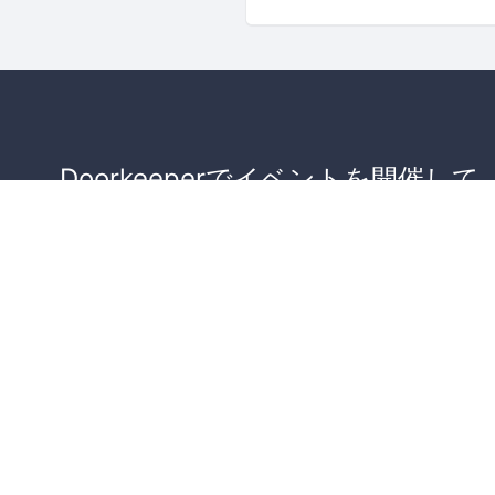
Doorkeeperでイベントを開催して
が集まるコミュニティを作りませ
か？
コミュニティを作ってみる！
詳しくはこちら