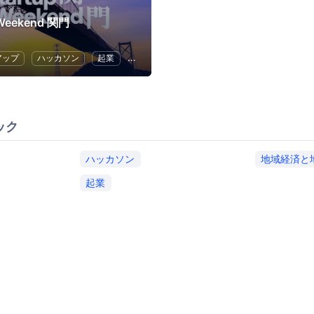
 Weekend 関門
アップ
ハッカソン
起業
女性起業家
地域経済と地域社会
ック
ハッカソン
地域経済と
起業