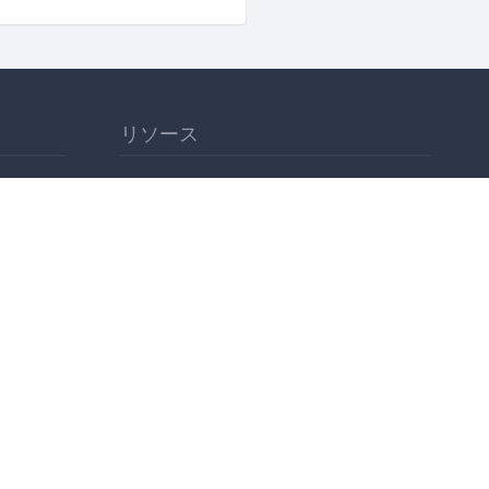
リソース
ヘルプ
イベント企画
勉強会会場
API
人気のトピック
公開されたばかりのイベント