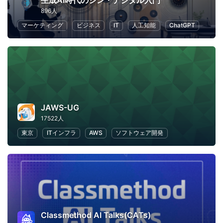
生成AI時代のシン・デジタル入門
896人
マーケティング
ビジネス
IT
人工知能
ChatGPT
JAWS-UG
17522人
東京
ITインフラ
AWS
ソフトウェア開発
Classmethod AI Talks(CATs)