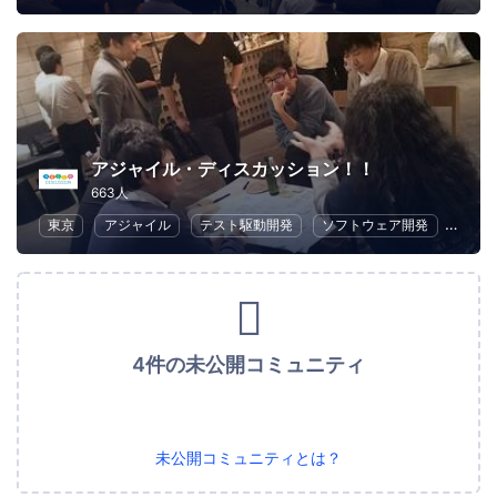
アジャイル・ディスカッション！！
663人
東京
アジャイル
テスト駆動開発
ソフトウェア開発
アプ
4件の未公開コミュニティ
未公開コミュニティとは？