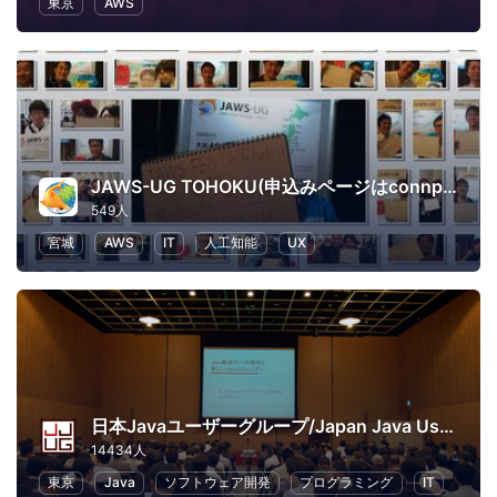
東京
AWS
JAWS-UG TOHOKU(申込みページはconnpassに移行しました)
549人
宮城
AWS
IT
人工知能
UX
日本Javaユーザーグループ/Japan Java User Group
14434人
東京
Java
ソフトウェア開発
プログラミング
IT