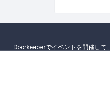
Doorkeeperでイベントを開催して
が集まるコミュニティを作りませ
か？
コミュニティを作ってみる！
詳しくはこちら