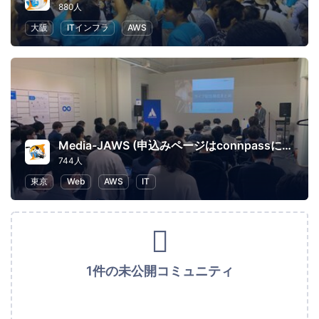
880人
大阪
ITインフラ
AWS
Media-JAWS (申込みページはconnpassに移行しました)
744人
東京
Web
AWS
IT
1件の未公開コミュニティ