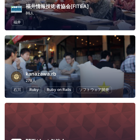
福井情報技術者協会[FITEA]
86人
福井
kanazawa.rb
278人
石川
Ruby
Ruby on Rails
ソフトウェア開発