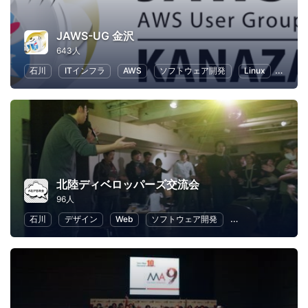
JAWS-UG 金沢
643人
石川
ITインフラ
AWS
ソフトウェア開発
Linux
IT
北陸ディベロッパーズ交流会
96人
石川
デザイン
Web
ソフトウェア開発
プログラミング