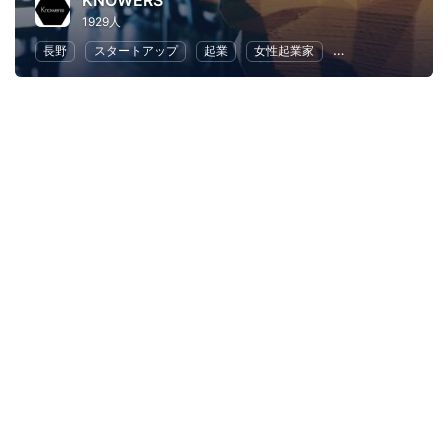
KNOWERS
1929人
長野
スタートアップ
起業
女性起業家
地域経済と地域社