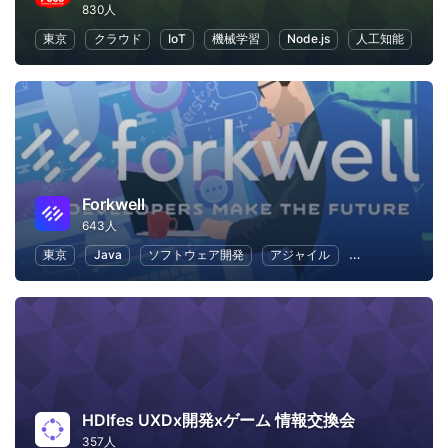
830人
東京
クラウド
IoT
機械学習
Node.js
人工知能
Forkwell
643人
東京
Java
ソフトウェア開発
アジャイル
Android
We
HDIfes UXDx開発xゲーム 情報交換会
357人