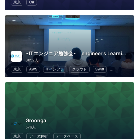
東京
C#
~ITエンジニア勉強会~ engineer's Learning･Vesper
3052人
東京
AWS
ITインフラ
クラウド
Swift
プログラミング
Groonga
576人
東京
データ解析
データベース