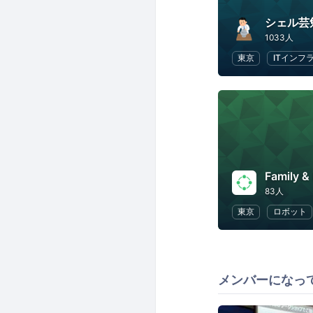
シェル芸
1033人
東京
ITインフ
Family &
83人
東京
ロボット
メンバーになっ