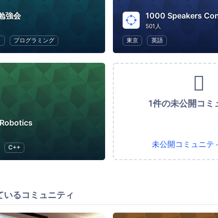
勉強会
501人
ラ
プログラミング
東京
英語
1件の未公開コミ
 Robotics
未公開コミュニテ
C++
ているコミュニティ