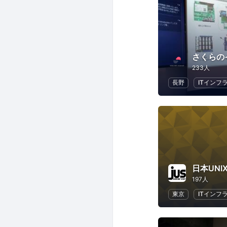
さくらの
233人
長野
ITインフ
日本UNI
197人
東京
ITインフ