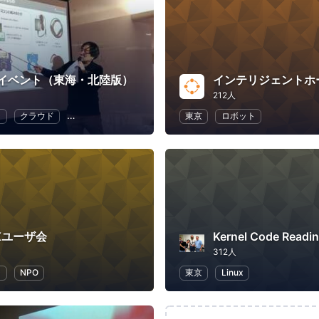
イベント（東海・北陸版）
212人
ラ
クラウド
地域経済と地域社会
DX
東京
ロボット
Xユーザ会
312人
ラ
NPO
東京
Linux