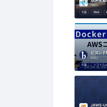
放課後勉
769人
大阪
Web
ビヨンド
938人
大阪
ソフトウ
JAWS-