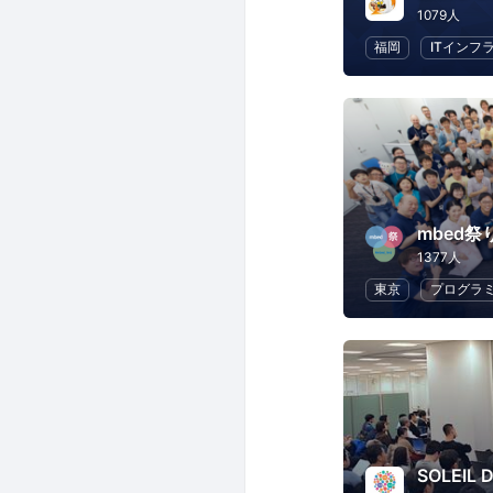
1079人
福岡
ITインフ
mbed祭
1377人
東京
プログラ
SOLEIL 