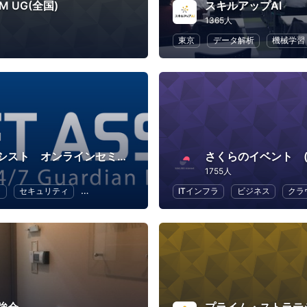
M UG(全国)
スキルアップAI
1365人
東京
データ解析
機械学習
ネットアシスト オンラインセミナー
さくらのイベント (
1755人
ラ
セキュリティ
クラウド
IT
ITインフラ
ビジネス
クラ