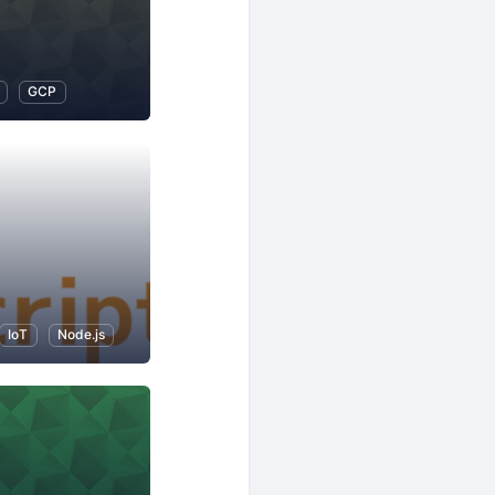
GCP
IoT
Node.js