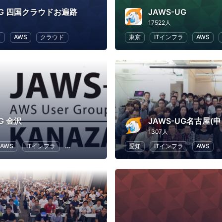
UG 四国クラウドお遍路
JAWS-UG
17522人
ラ
AWS
クラウド
東京
ITインフラ
AWS
G 金沢
1307人
AWS
ITインフラ
ソフトウェア開発
愛知
IT
ITインフラ
AWS