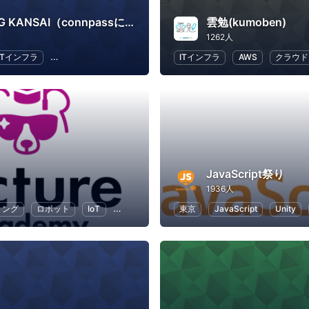
JAWS-UG KANSAI（connpassに移行しました）
雲勉(kumoben)
1262人
ITインフラ
ソフトウェア開発
IT
IT ソリューション
ITインフラ
AWS
クラウド
JavaScript祭り
1936人
ミング
ロボット
IoT
Python
人工知能
東京
JavaScript
Unity