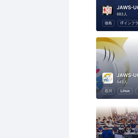
JAWS-
683人
徳島
ITインフ
JAWS-U
643人
石川
Linux