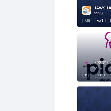
3358人
大阪
AWS
ピクアカ
863人
東京
プログラ