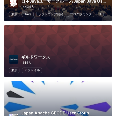
日本Javaユーザーグループ/Japan Java User Group
14434人
東京
Java
ソフトウェア開発
プログラミング
IT
ギルドワークス
1614人
東京
アジャイル
Japan Apache GEODE User Group