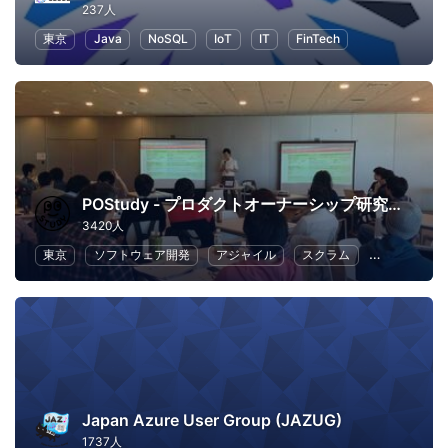
237人
東京
Java
NoSQL
IoT
IT
FinTech
POStudy - プロダクトオーナーシップ研究会 -
3420人
東京
ソフトウェア開発
アジャイル
スクラム
ビジネス
Japan Azure User Group (JAZUG)
1737人