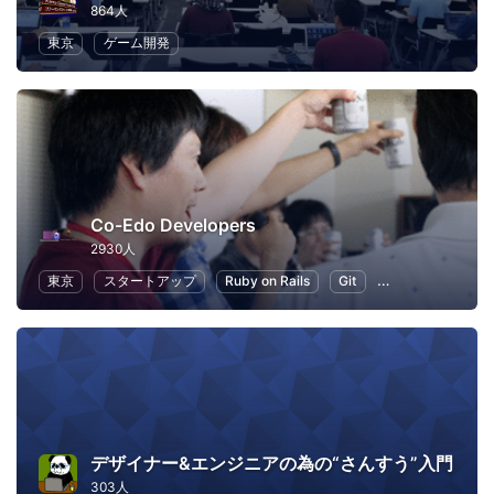
864人
東京
ゲーム開発
Co-Edo Developers
2930人
東京
スタートアップ
Ruby on Rails
Git
プログラミング
デザイナー&エンジニアの為の“さんすう”入門
303人