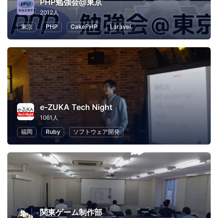
PHP勉強会@東京
2012人
東京
PHP
CakePHP
Laravel
e-ZUKA Tech Night
1061人
福岡
Ruby
ソフトウェア開発
関東ゲーム制作部