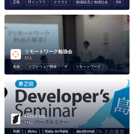
広島
ITインフラ
クラウド
地域経済と地域社会
DX
リモートワーク勉強会
57人
島根
ソフトウェア開発
IT
リモートワーク
Fenrir Inc.
115人
島根
Ruby
Ruby on Rails
JavaScript
Objective-c
Sw