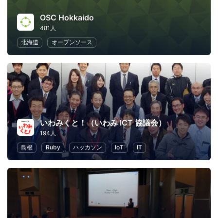
OSC Hokkaido
481人
北海道
オープンソース
いわみくと！（いわみ ICT 協議会）
194人
島根
Ruby
ハッカソン
IoT
IT