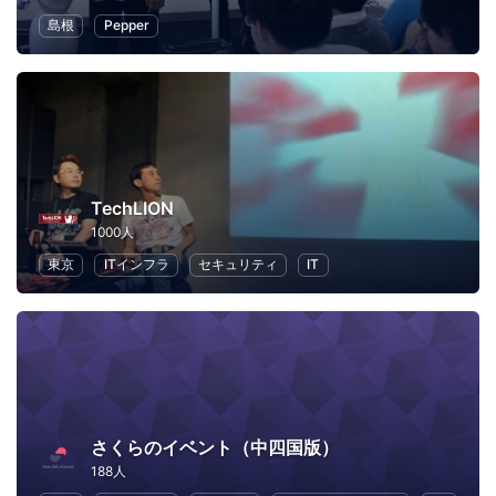
島根
Pepper
TechLION
1000人
東京
ITインフラ
セキュリティ
IT
さくらのイベント（中四国版）
188人