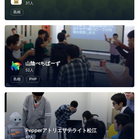
31人
島根
山陰ぺちぱーず
52人
島根
PHP
Pepperアトリエサテライト松江
87人