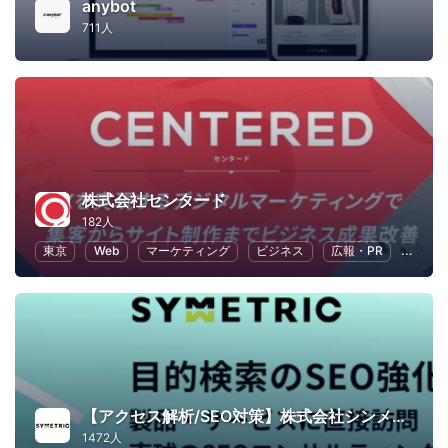
anybot
711人
株式会社センタード
182人
東京
Web
マーケティング
ビジネス
広報・PR
SEO
【アクセス解析/SEO対策】株式会社シンメトリック
1472人