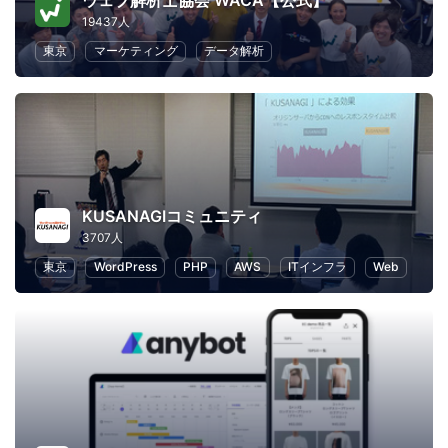
ウェブ解析士協会 WACA【公式】
19437人
東京
マーケティング
データ解析
KUSANAGIコミュニティ
3707人
東京
WordPress
PHP
AWS
ITインフラ
Web