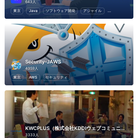
643人
東京
Java
ソフトウェア開発
アジャイル
Android
We
Security-JAWS
4359人
東京
AWS
セキュリティ
KWCPLUS（株式会社KDDIウェブコミュニケーションズ）
3333人