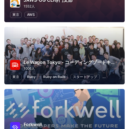
JAWS-UG CLI専門支部
1552人
東京
AWS
Le Wagon Tokyo - コーディングブートキャンプ
1006人
東京
Ruby
Ruby on Rails
スタートアップ
起業
初心
Forkwell