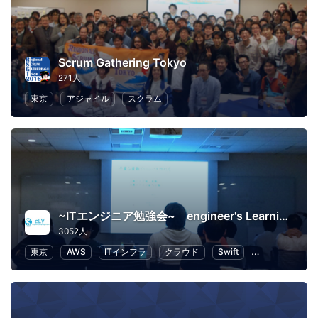
Scrum Gathering Tokyo
271人
東京
アジャイル
スクラム
~ITエンジニア勉強会~ engineer's Learning･Vesper
3052人
東京
AWS
ITインフラ
クラウド
Swift
プログラミング