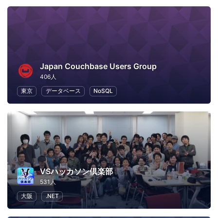
Japan Couchbase Users Group
406人
東京
データベース
NoSQL
VSハッカソン倶楽部
531人
大阪
.NET