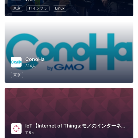
東京
ITインフラ
Linux
ConoHa
314人
東京
IoT【Internet of Things:モノのインターネット】
116人