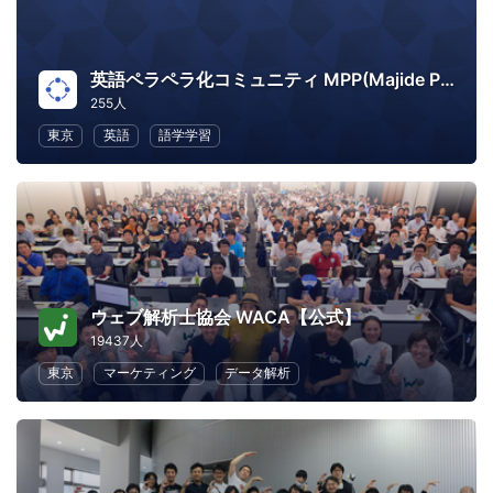
英語ペラペラ化コミュニティ MPP(Majide Perapera Project)
255人
東京
英語
語学学習
ウェブ解析士協会 WACA【公式】
19437人
東京
マーケティング
データ解析