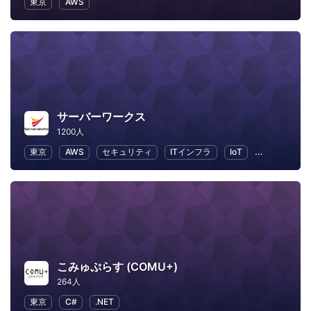
東京
AWS
サーバーワークス
1200人
東京
AWS
セキュリティ
ITインフラ
IoT
ビジネス
こみゅぷらす (COMU+)
264人
東京
C#
.NET