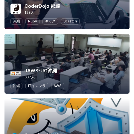
CoderDojo 那覇
128人
沖縄
Ruby
キッズ
Scratch
子供向けプログラミング
JAWS-UG沖縄
637人
沖縄
ITインフラ
AWS