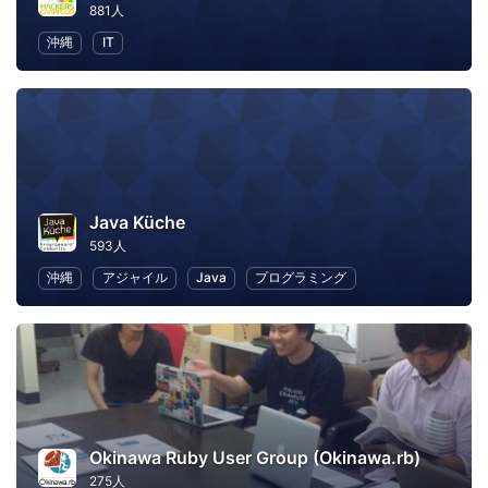
881人
沖縄
IT
Java Küche
593人
沖縄
アジャイル
Java
プログラミング
Okinawa Ruby User Group (Okinawa.rb)
275人