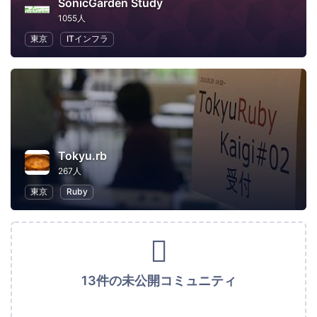
SonicGarden Study
1055人
東京
ITインフラ
Tokyu.rb
267人
東京
Ruby
13件の未公開コミュニティ